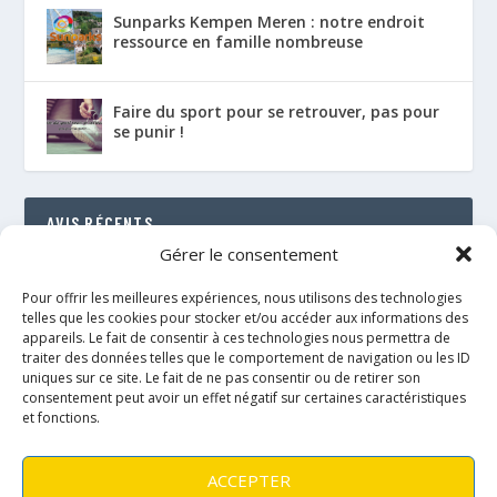
Sunparks Kempen Meren : notre endroit
ressource en famille nombreuse
Faire du sport pour se retrouver, pas pour
se punir !
AVIS RÉCENTS
Gérer le consentement
Le Florenville Camping : notre coup de cœur au
bord de la Semois
Pour offrir les meilleures expériences, nous utilisons des technologies
RÉSULTAT : 88%
telles que les cookies pour stocker et/ou accéder aux informations des
appareils. Le fait de consentir à ces technologies nous permettra de
traiter des données telles que le comportement de navigation ou les ID
Le néo de Néobulle {portage physio}
uniques sur ce site. Le fait de ne pas consentir ou de retirer son
RÉSULTAT : 97%
consentement peut avoir un effet négatif sur certaines caractéristiques
et fonctions.
Le Fly taï de Fidella {portage physio}
RÉSULTAT : 89%
ACCEPTER