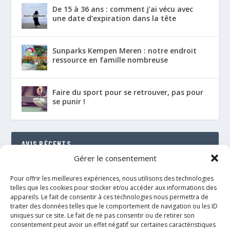
De 15 à 36 ans : comment j’ai vécu avec
une date d’expiration dans la tête
Sunparks Kempen Meren : notre endroit
ressource en famille nombreuse
Faire du sport pour se retrouver, pas pour
se punir !
AVIS RÉCENTS
Gérer le consentement
Le Florenville Camping : notre coup de cœur au
bord de la Semois
Pour offrir les meilleures expériences, nous utilisons des technologies
RÉSULTAT : 88%
telles que les cookies pour stocker et/ou accéder aux informations des
appareils. Le fait de consentir à ces technologies nous permettra de
traiter des données telles que le comportement de navigation ou les ID
Le néo de Néobulle {portage physio}
uniques sur ce site. Le fait de ne pas consentir ou de retirer son
RÉSULTAT : 97%
consentement peut avoir un effet négatif sur certaines caractéristiques