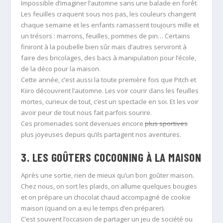
Impossible d’imaginer l’automne sans une balade en forêt.
Les feuilles craquent sous nos pas, les couleurs changent
chaque semaine et les enfants ramassent toujours mille et
un trésors : marrons, feuilles, pommes de pin… Certains
finiront à la poubelle bien sûr mais d’autres serviront à
faire des bricolages, des bacs à manipulation pour l’école,
de la déco pour la maison.
Cette année, c’est aussi la toute première fois que Pitch et
Kiiro découvrent l’automne. Les voir courir dans les feuilles
mortes, curieux de tout, c’est un spectacle en soi. Et les voir
avoir peur de tout nous fait parfois sourire.
Ces promenades sont devenues encore
plus sportives
plus joyeuses depuis qu’ils partagent nos aventures.
3. LES GOÛTERS COCOONING À LA MAISON
Après une sortie, rien de mieux qu’un bon goûter maison.
Chez nous, on sort les plaids, on allume quelques bougies
et on prépare un chocolat chaud accompagné de cookie
maison (quand on a eu le temps d’en préparer).
C’est souvent l’occasion de partager un jeu de société ou