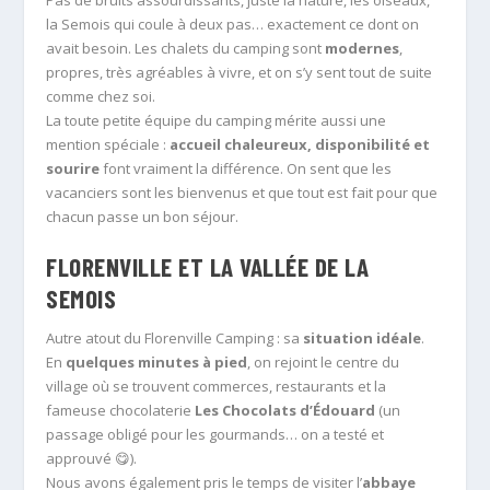
Pas de bruits assourdissants, juste la nature, les oiseaux,
la Semois qui coule à deux pas… exactement ce dont on
avait besoin. Les chalets du camping sont
modernes
,
propres, très agréables à vivre, et on s’y sent tout de suite
comme chez soi.
La toute petite équipe du camping mérite aussi une
mention spéciale :
accueil chaleureux, disponibilité et
sourire
font vraiment la différence. On sent que les
vacanciers sont les bienvenus et que tout est fait pour que
chacun passe un bon séjour.
FLORENVILLE ET LA VALLÉE DE LA
SEMOIS
Autre atout du Florenville Camping : sa
situation idéale
.
En
quelques minutes à pied
, on rejoint le centre du
village où se trouvent commerces, restaurants et la
fameuse chocolaterie
Les Chocolats d’Édouard
(un
passage obligé pour les gourmands… on a testé et
approuvé 😋).
Nous avons également pris le temps de visiter l’
abbaye