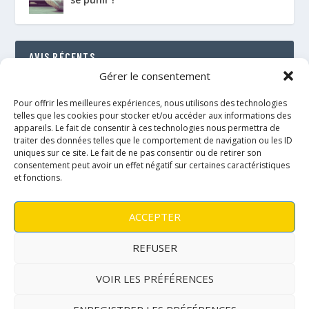
AVIS RÉCENTS
Gérer le consentement
Le Florenville Camping : notre coup de cœur au
bord de la Semois
Pour offrir les meilleures expériences, nous utilisons des technologies
RÉSULTAT : 88%
telles que les cookies pour stocker et/ou accéder aux informations des
appareils. Le fait de consentir à ces technologies nous permettra de
traiter des données telles que le comportement de navigation ou les ID
Le néo de Néobulle {portage physio}
uniques sur ce site. Le fait de ne pas consentir ou de retirer son
RÉSULTAT : 97%
consentement peut avoir un effet négatif sur certaines caractéristiques
et fonctions.
Le Fly taï de Fidella {portage physio}
RÉSULTAT : 89%
ACCEPTER
L’onbu de Lennylamb {portage physio}
REFUSER
RÉSULTAT : 95%
VOIR LES PRÉFÉRENCES