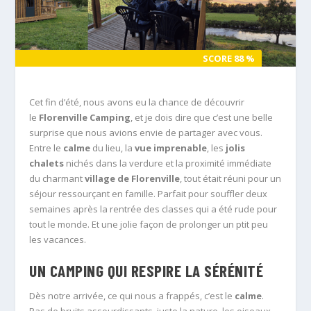
SCORE 88 %
SCORE 88 %
Cet fin d’été, nous avons eu la chance de découvrir
le
Florenville Camping
, et je dois dire que c’est une belle
surprise que nous avions envie de partager avec vous.
Entre le
calme
du lieu, la
vue imprenable
, les
jolis
chalets
nichés dans la verdure et la proximité immédiate
du charmant
village de Florenville
, tout était réuni pour un
séjour ressourçant en famille. Parfait pour souffler deux
semaines après la rentrée des classes qui a été rude pour
tout le monde. Et une jolie façon de prolonger un ptit peu
les vacances.
UN CAMPING QUI RESPIRE LA SÉRÉNITÉ
Dès notre arrivée, ce qui nous a frappés, c’est le
calme
.