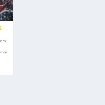
S
nnes
es de