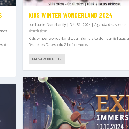
S
KIDS WINTER WONDERLAND 2024
par
Laurie_Numsfamily
|
Déc 31, 2024
|
Agenda des sorties
nnes
Kids winter wonderland Lieu : Sur le site de Tour & Taxis à
es de
Bruxelles Dates : du 21 décembre...
EN SAVOIR PLUS