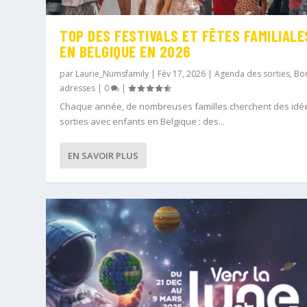
TOP DES FESTIVALS ET FÊTES FAMILIALE
EN BELGIQUE EN 2026
par
Laurie_Numsfamily
|
Fév 17, 2026
|
Agenda des sorties
,
Bo
adresses
|
0
|
Chaque année, de nombreuses familles cherchent des idé
sorties avec enfants en Belgique : des...
EN SAVOIR PLUS