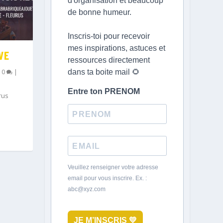
d'organisation et beaucoup
de bonne humeur.
Inscris-toi pour recevoir
mes inspirations, astuces et
VE
ressources directement
dans ta boite mail 🌻
|
0
|
Entre ton PRENOM
rus
Veuillez renseigner votre adresse
email pour vous inscrire. Ex. :
abc@xyz.com
JE M’INSCRIS 💛