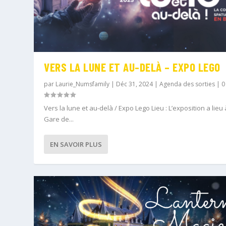
VERS LA LUNE ET AU-DELÀ – EXPO LEGO
par
Laurie_Numsfamily
|
Déc 31, 2024
|
Agenda des sorties
|
Vers la lune et au-delà / Expo Lego Lieu : L’exposition a lieu 
Gare de...
EN SAVOIR PLUS