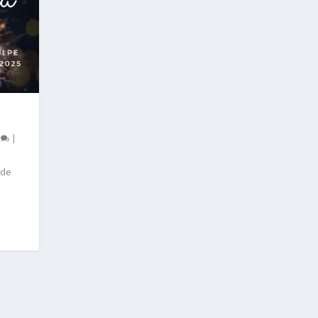
0
|
 de