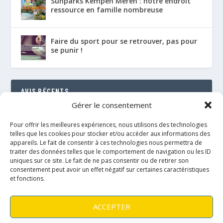
Sunparks Kempen Meren : notre endroit
ressource en famille nombreuse
Faire du sport pour se retrouver, pas pour
se punir !
AVIS RÉCENTS
Gérer le consentement
Le Florenville Camping : notre coup de cœur au
bord de la Semois
Pour offrir les meilleures expériences, nous utilisons des technologies
RÉSULTAT : 88%
telles que les cookies pour stocker et/ou accéder aux informations des
appareils. Le fait de consentir à ces technologies nous permettra de
traiter des données telles que le comportement de navigation ou les ID
Le néo de Néobulle {portage physio}
uniques sur ce site. Le fait de ne pas consentir ou de retirer son
RÉSULTAT : 97%
consentement peut avoir un effet négatif sur certaines caractéristiques
et fonctions.
Le Fly taï de Fidella {portage physio}
RÉSULTAT : 89%
ACCEPTER
L’onbu de Lennylamb {portage physio}