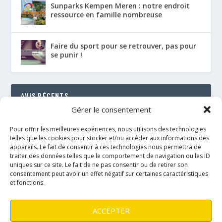
Sunparks Kempen Meren : notre endroit
ressource en famille nombreuse
Faire du sport pour se retrouver, pas pour
se punir !
AVIS RÉCENTS
Gérer le consentement
Le Florenville Camping : notre coup de cœur au
bord de la Semois
Pour offrir les meilleures expériences, nous utilisons des technologies
RÉSULTAT : 88%
telles que les cookies pour stocker et/ou accéder aux informations des
appareils. Le fait de consentir à ces technologies nous permettra de
traiter des données telles que le comportement de navigation ou les ID
Le néo de Néobulle {portage physio}
uniques sur ce site. Le fait de ne pas consentir ou de retirer son
RÉSULTAT : 97%
consentement peut avoir un effet négatif sur certaines caractéristiques
et fonctions.
Le Fly taï de Fidella {portage physio}
RÉSULTAT : 89%
ACCEPTER