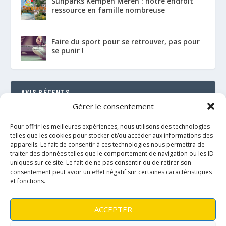
Sunparks Kempen Meren : notre endroit
ressource en famille nombreuse
Faire du sport pour se retrouver, pas pour
se punir !
AVIS RÉCENTS
Gérer le consentement
Le Florenville Camping : notre coup de cœur au
bord de la Semois
Pour offrir les meilleures expériences, nous utilisons des technologies
RÉSULTAT : 88%
telles que les cookies pour stocker et/ou accéder aux informations des
appareils. Le fait de consentir à ces technologies nous permettra de
traiter des données telles que le comportement de navigation ou les ID
Le néo de Néobulle {portage physio}
uniques sur ce site. Le fait de ne pas consentir ou de retirer son
RÉSULTAT : 97%
consentement peut avoir un effet négatif sur certaines caractéristiques
et fonctions.
Le Fly taï de Fidella {portage physio}
RÉSULTAT : 89%
ACCEPTER
L’onbu de Lennylamb {portage physio}