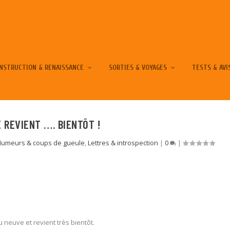
NSTRUCTION & RENAISSANCE
SORTIES & VOYAGES
TESTS & AVI
E REVIENT …. BIENTÔT !
Humeurs & coups de gueule
,
Lettres & introspection
|
0
|
 neuve et revient très bientôt.