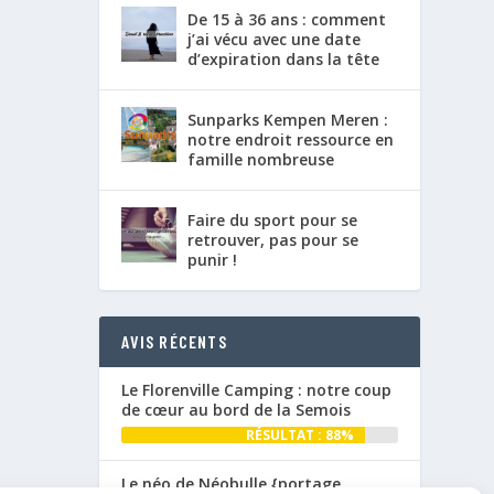
De 15 à 36 ans : comment
j’ai vécu avec une date
d’expiration dans la tête
Sunparks Kempen Meren :
notre endroit ressource en
famille nombreuse
Faire du sport pour se
retrouver, pas pour se
punir !
AVIS RÉCENTS
Le Florenville Camping : notre coup
de cœur au bord de la Semois
RÉSULTAT : 88%
Le néo de Néobulle {portage