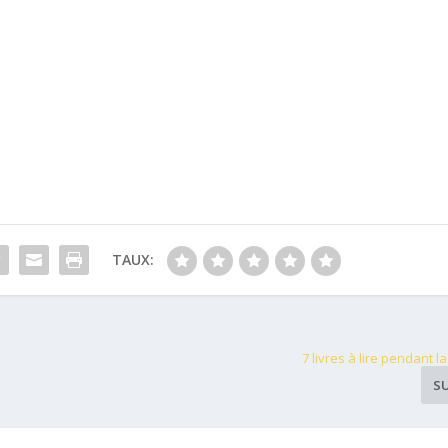
TAUX:
7 livres à lire pendant 
S