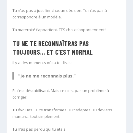
Tu n’as pas à justifier chaque décision. Tu n’as pas à
correspondre à un modèle.
Ta maternité t’appartient. TES choix t’appartiennent !
TU NE TE RECONNAÎTRAS PAS
TOUJOURS… ET C’EST NORMAL
Il y a des moments où tu te diras :
“Je ne me reconnais plus.”
Et c’est déstabilisant. Mais ce n’est pas un problème à
corriger.
Tu évolues. Tu te transformes. Tu t’adaptes. Tu deviens
maman… tout simplement.
Tu n’as pas perdu qui tu étais.