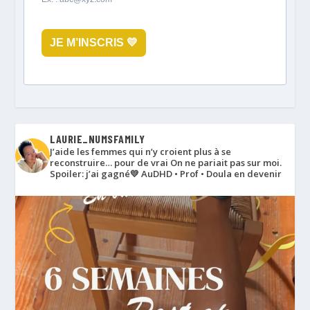
JE M’INSCRIS 💛
LAURIE_NUMSFAMILY
J’aide les femmes qui n’y croient plus à se
reconstruire… pour de vrai
On ne pariait pas sur moi.
Spoiler: j’ai gagné💛
AuDHD • Prof • Doula en devenir