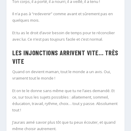
Ton corps, il a porté, il a nourri, il a veillé, il a tenu !
Il n’a pas à “redevenir” comme avant et sûrement pas en
quelques mois.
Et tu as le droit d’avoir besoin de temps pour te réconcilier
avec lui. Ce n’est pas toujours facile et c’est normal.
LES INJONCTIONS ARRIVENT VITE… TRÈS
VITE
Quand on devient maman, tout le monde a un avis. Oui,
vraiment tout le monde !
Et on te le donne sans même que tu ne l’aies demandé. Et
ce, sur tous les sujets possibles : allaitement, sommeil,
éducation, travail, rythme, choix… tout y passe. Absolument
tout !
J’aurais aimé savoir plus tôt que tu peux écouter, et quand
même choisir autrement.