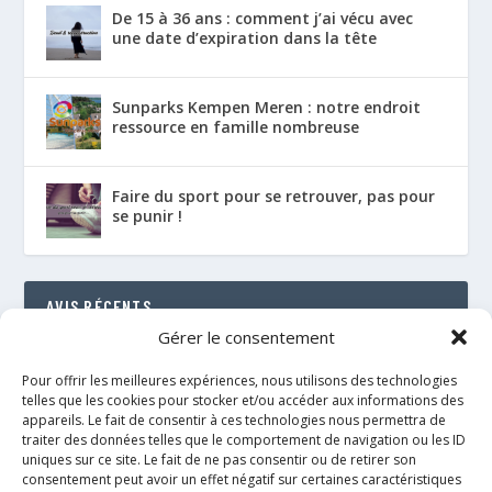
De 15 à 36 ans : comment j’ai vécu avec
une date d’expiration dans la tête
Sunparks Kempen Meren : notre endroit
ressource en famille nombreuse
Faire du sport pour se retrouver, pas pour
se punir !
AVIS RÉCENTS
Gérer le consentement
Le Florenville Camping : notre coup de cœur au
bord de la Semois
Pour offrir les meilleures expériences, nous utilisons des technologies
RÉSULTAT : 88%
telles que les cookies pour stocker et/ou accéder aux informations des
appareils. Le fait de consentir à ces technologies nous permettra de
traiter des données telles que le comportement de navigation ou les ID
Le néo de Néobulle {portage physio}
uniques sur ce site. Le fait de ne pas consentir ou de retirer son
RÉSULTAT : 97%
consentement peut avoir un effet négatif sur certaines caractéristiques