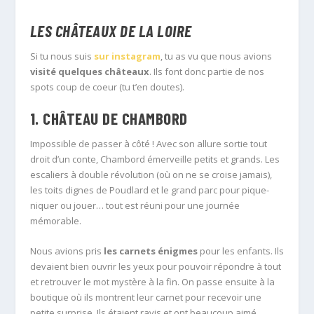
LES CHÂTEAUX DE LA LOIRE
Si tu nous suis
sur instagram
, tu as vu que nous avions
visité quelques châteaux
. Ils font donc partie de nos
spots coup de coeur (tu t’en doutes).
1. CHÂTEAU DE CHAMBORD
Impossible de passer à côté ! Avec son allure sortie tout
droit d’un conte, Chambord émerveille petits et grands. Les
escaliers à double révolution (où on ne se croise jamais),
les toits dignes de Poudlard et le grand parc pour pique-
niquer ou jouer… tout est réuni pour une journée
mémorable.
Nous avions pris
les carnets énigmes
pour les enfants. Ils
devaient bien ouvrir les yeux pour pouvoir répondre à tout
et retrouver le mot mystère à la fin. On passe ensuite à la
boutique où ils montrent leur carnet pour recevoir une
petite surprise. Ils étaient ravis et ont beaucoup aimé