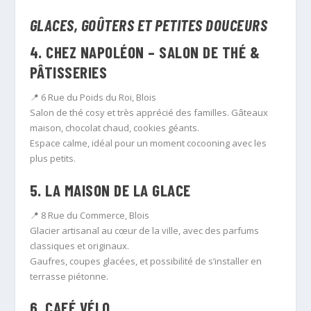
GLACES, GOÛTERS ET PETITES DOUCEURS
4.
CHEZ NAPOLÉON
– SALON DE THÉ &
PÂTISSERIES
📍 6 Rue du Poids du Roi, Blois
Salon de thé cosy et très apprécié des familles. Gâteaux
maison, chocolat chaud, cookies géants.
Espace calme, idéal pour un moment cocooning avec les
plus petits.
5.
LA MAISON DE LA GLACE
📍 8 Rue du Commerce, Blois
Glacier artisanal au cœur de la ville, avec des parfums
classiques et originaux.
Gaufres, coupes glacées, et possibilité de s’installer en
terrasse piétonne.
6.
CAFÉ VÉLO