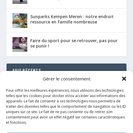
Sunparks Kempen Meren : notre endroit
ressource en famille nombreuse
Faire du sport pour se retrouver, pas pour
se punir !
AVIS RÉCENTS
Gérer le consentement
Le Florenville Camping : notre coup de cœur au
bord de la Semois
Pour offrir les meilleures expériences, nous utilisons des technologies
RÉSULTAT : 88%
telles que les cookies pour stocker et/ou accéder aux informations des
appareils. Le fait de consentir à ces technologies nous permettra de
traiter des données telles que le comportement de navigation ou les ID
Le néo de Néobulle {portage physio}
uniques sur ce site. Le fait de ne pas consentir ou de retirer son
RÉSULTAT : 97%
consentement peut avoir un effet négatif sur certaines caractéristiques
et fonctions.
Le Fly taï de Fidella {portage physio}