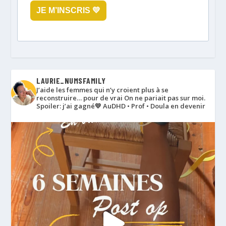
JE M’INSCRIS 💛
LAURIE_NUMSFAMILY
J’aide les femmes qui n’y croient plus à se
reconstruire… pour de vrai
On ne pariait pas sur moi.
Spoiler: j’ai gagné💛
AuDHD • Prof • Doula en devenir