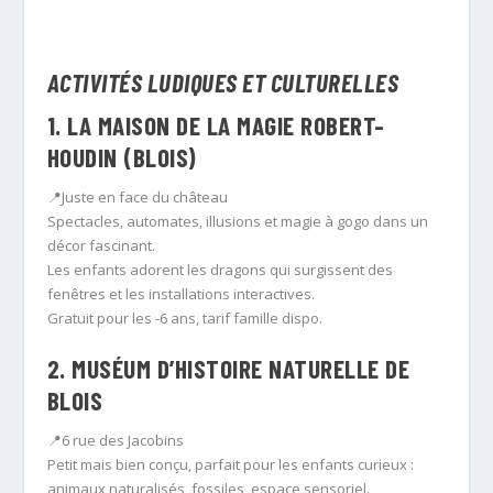
ACTIVITÉS LUDIQUES ET CULTURELLES
1.
LA MAISON DE LA MAGIE ROBERT-
HOUDIN (BLOIS)
📍Juste en face du château
Spectacles, automates, illusions et magie à gogo dans un
décor fascinant.
Les enfants adorent les dragons qui surgissent des
fenêtres et les installations interactives.
Gratuit pour les -6 ans, tarif famille dispo.
2.
MUSÉUM D’HISTOIRE NATURELLE DE
BLOIS
📍6 rue des Jacobins
Petit mais bien conçu, parfait pour les enfants curieux :
animaux naturalisés, fossiles, espace sensoriel.